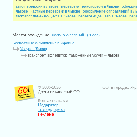
авто перевозки в Львове
перевозка транспортом в Львове
оформле
Львове
частные перевозки в Львове
оформление отправлений в Л
легковоспламеняющихся в Львове
перевозки дешево в Львове
пере
Местонахождение:
Доски объявлений - (Львов)
Бесплатные объявления в Украине
Услуги - (Львов)
Транспорт, экспедитор, таможенные услуги - (Львов)
© 2006-2026
GO! в городах Укр
Доски объявлений GO!
Контакт с нами:
Модератор
Техподдержка
Реклама