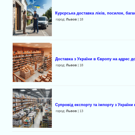
Курєрська доставка ліків, посилок, баг
город:
Львов
| 18
Доставка з України в Європу на адрес д
город:
Львов
| 18
Супровід експорту та імпорту з України
город:
Львов
| 13