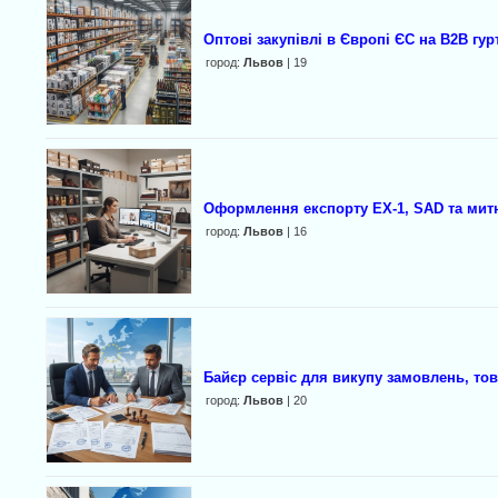
Оптові закупівлі в Європі ЄС на В2В гур
город:
Львов
| 19
Оформлення експорту EX-1, SAD та мит
город:
Львов
| 16
Байєр сервіс для викупу замовлень, тов
город:
Львов
| 20