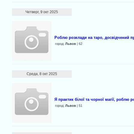
Четверг, 9 окт 2025
Роблю розклади на таро, досвідчений пра
город:
Львов
| 62
Среда, 8 окт 2025
Я практик білої та чорної магії, роблю 
город:
Львов
| 51