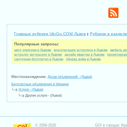
Главные рубрики UkrGo.COM Львов
Рубрики в разделе
|
Популярные запросы:
авто электрик в Львове
консультация астролога в Львове
мебель де
астролог экстрасенс в Львове
дизайн квартир в Львове
проектирорв
сантехник бесплатно в Львове
уборка дома в Львове
Местонахождение:
Доски объявлений - (Львов)
Бесплатные объявления в Украине
Услуги - (Львов)
Другие услуги - (Львов)
© 2006-2026
GO! в городах Укр