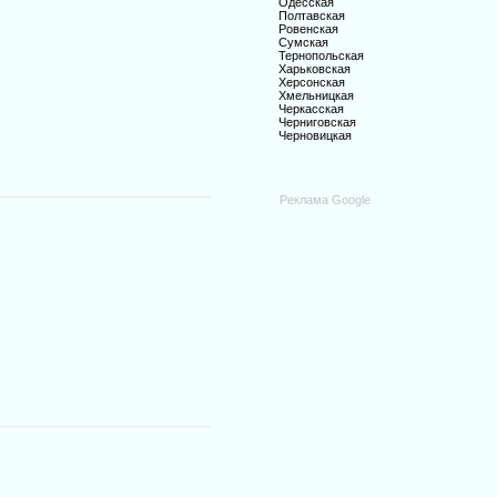
Одесская
Полтавская
Ровенская
Сумская
Тернопольская
Харьковская
Херсонская
Хмельницкая
Черкасская
Черниговская
Черновицкая
Реклама Google