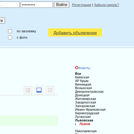
Регистрация
|
Забыли пароль?
по заголовку
Добавить объявление
c фото
О
бласть:
Все
Киевская
АР Крым
Винницкая
Волынская
Днепропетровская
Донецкая
Житомирская
Закарпатская
Запорожская
Ивано-Франковская
Кировоградская
Луганская
Львовская
Львов
Николаевская