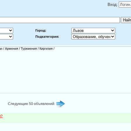
Вход:
Город:
Подкатегория:
ан
/
Армения
/
Туркмения
/
Киргизия
/
Следующие 50 объявлений
м?