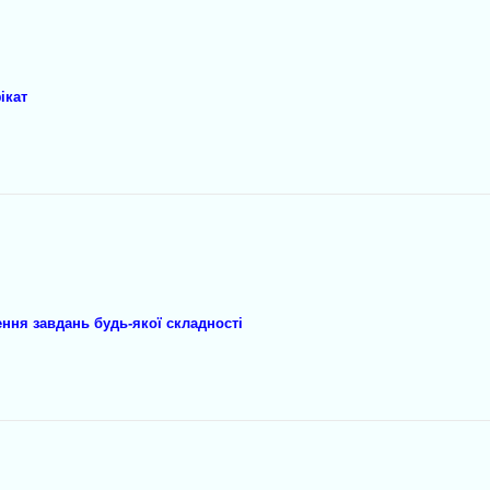
ікат
ння завдань будь-якої складності