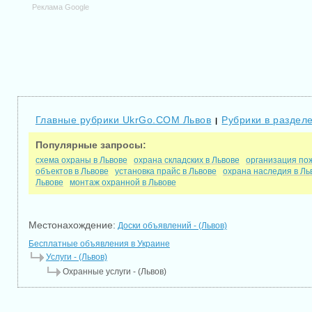
Реклама Google
Главные рубрики UkrGo.COM Львов
Рубрики в разделе
|
Популярные запросы:
схема охраны в Львове
охрана складских в Львове
организация по
объектов в Львове
установка прайс в Львове
охрана наследия в Ль
Львове
монтаж охранной в Львове
Местонахождение:
Доски объявлений - (Львов)
Бесплатные объявления в Украине
Услуги - (Львов)
Охранные услуги - (Львов)