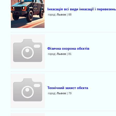
Інкасація всі види інкасації і перевезень
город:
Львов
| 88
Фізична охорона обєктів
город:
Львов
| 81
Технічний захист обєкта
город:
Львов
| 79