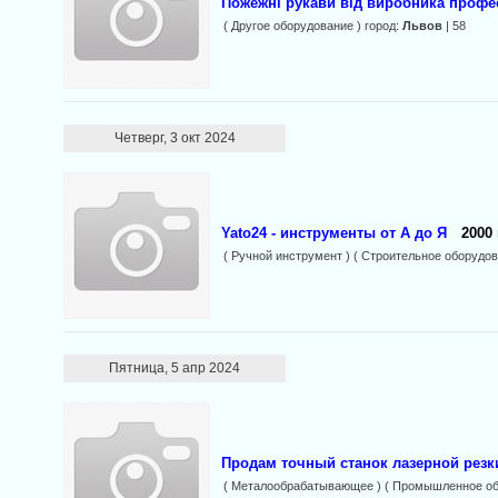
Пожежні рукави від виробника профес
( Другое оборудование ) город:
Львов
| 58
Четверг, 3 окт 2024
Yato24 - инструменты от А до Я
2000 
( Ручной инструмент ) ( Строительное оборудов
Пятница, 5 апр 2024
Продам точный станок лазерной резк
( Металообрабатывающее ) ( Промышленное об