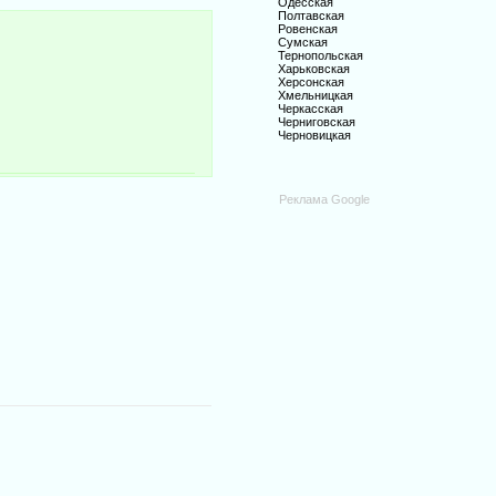
Одесская
Полтавская
Ровенская
Сумская
Тернопольская
Харьковская
Херсонская
Хмельницкая
Черкасская
Черниговская
Черновицкая
Реклама Google