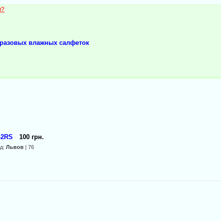
м?
оразовых влажных салфеток
-2RS
100 грн.
од:
Львов
| 76