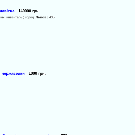
навiсна
140000 грн.
ины, инвентарь ) город:
Львов
| 435
з нержавейки
1000 грн.