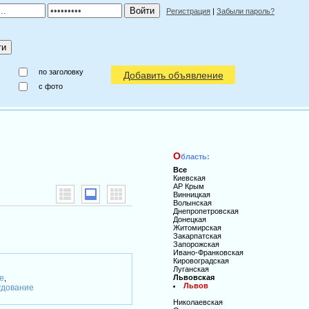
Регистрация
|
Забыли пароль?
по заголовку
Добавить объявление
c фото
О
бласть:
Все
Киевская
АР Крым
Винницкая
Волынская
Днепропетровская
Донецкая
Житомирская
Закарпатская
Запорожская
Ивано-Франковская
Кировоградская
Луганская
е
Львовская
,
Львов
удование
Николаевская