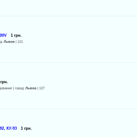
00V
1 грн.
од:
Львов
| 121
 грн.
ование ) город:
Львов
| 127
2, КУ-93
1 грн.