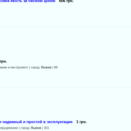
ійна якість за чесною ціною
606 грн.
грн.
ание и инструмент ) город:
Львов
| 88
и надежный и простой в эксплуатации
1 грн.
орудование ) город:
Львов
| 301