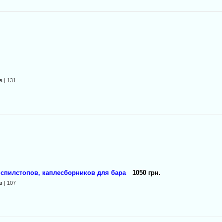
в
| 131
спилстопов, каплесборников для бара
1050 грн.
в
| 107