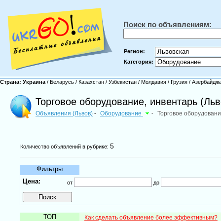
Поиск по объявлениям:
Регион:
Категория:
Страна:
Украина
/
Беларусь
/
Казахстан
/
Узбекистан
/
Молдавия
/
Грузия
/
Азербайдж
Торговое оборудование, инвентарь (Льв
Объявления (Львов)
Оборудование
-
Торговое оборудовани
-
5
Количество объявлений в рубрике:
Фильтры
Цена:
от
до
ТОП
Как сделать объявление более эффективным?