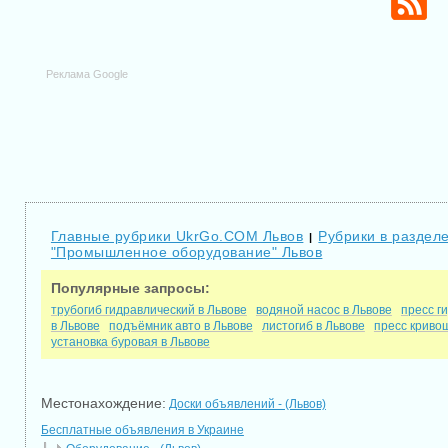
Реклама Google
Главные рубрики UkrGo.COM Львов
Рубрики в раздел
|
"Промышленное оборудование" Львов
Популярные запросы:
трубогиб гидравлический в Львове
водяной насос в Львове
пресс г
в Львове
подъёмник авто в Львове
листогиб в Львове
пресс криво
установка буровая в Львове
Местонахождение:
Доски объявлений - (Львов)
Бесплатные объявления в Украине