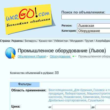
Поиск по объявлениям:
Регион:
Категория:
Страна:
Украина
/
Беларусь
/
Казахстан
/
Узбекистан
/
Молдавия
/
Грузия
/
Азербайдж
Промышленное оборудование (Львов)
Объявления (Львов)
Оборудование
-
Промышленное обору
-
33
Количество объявлений в рубрике:
Фильтры
Область применения:
Вентиляционное
Для бурения
Газовое и 
,
,
продукция
Лабораторное
Машиностроите
,
,
насосное
Упаковочное
Химическое
Холод
,
,
,
Дробильно-сортировочное
Сушильное
,
Цена:
от
до