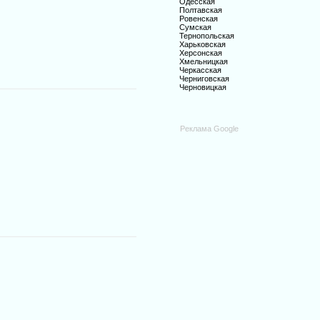
Одесская
Полтавская
Ровенская
Сумская
Тернопольская
Харьковская
Херсонская
Хмельницкая
Черкасская
Черниговская
Черновицкая
Реклама Google