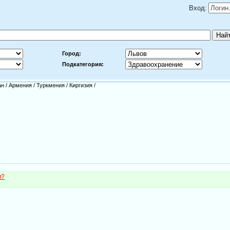
Вход:
Город:
Подкатегория:
ан
/
Армения
/
Туркмения
/
Киргизия
/
м?