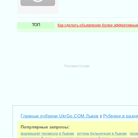
ТОП
Как сделать объявление более эффективны
Реклама Google
Главные рубрики UkrGo.COM Львов
Рубрики в разд
|
Популярные запросы:
фармацевт провизор в Львове
аптека больничная в Львове
пров