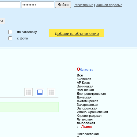
Регистрация
|
Забыли пароль?
по заголовку
Добавить объявление
c фото
О
бласть:
Все
Киевская
АР Крым
Винницкая
Волынская
Днепропетровская
Донецкая
Житомирская
Закарпатская
Запорожская
Ивано-Франковская
Кировоградская
Луганская
Львовская
Львов
Николаевская