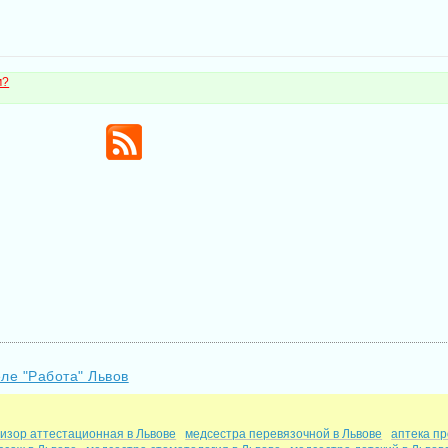
м?
еле "Работа" Львов
изор аттестационная в Львове
медсестра перевязочной в Львове
аптека пр