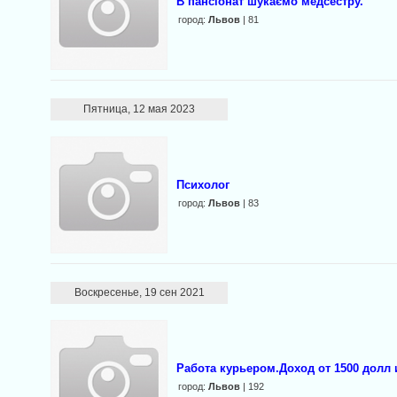
В пансіонат шукаємо медсестру.
город:
Львов
| 81
Пятница, 12 мая 2023
Психолог
город:
Львов
| 83
Воскресенье, 19 сен 2021
Работа курьером.Доход от 1500 долл и
город:
Львов
| 192