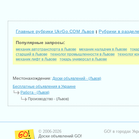
Главные рубрики UkrGo.COM Львов
Рубрики в разделе
|
Популярные запросы:
механик автотранспорта в Львове
механик наладчик в Львове
тока
старший в Львове
технолог промышленности в Львове
технолог ко
механик лифт в Львове
токарь универсал в Львове
Местонахождение:
Доски объявлений - (Львов)
Бесплатные объявления в Украине
Работа - (Львов)
Производство - (Львов)
© 2006-2026
GO! в городах Укр
Доски объявлений GO!