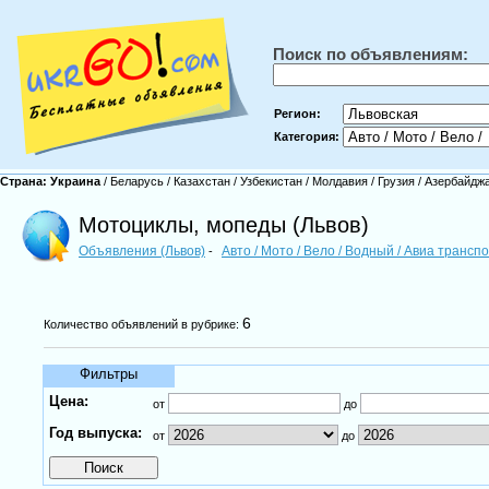
Поиск по объявлениям:
Регион:
Категория:
Страна:
Украина
/
Беларусь
/
Казахстан
/
Узбекистан
/
Молдавия
/
Грузия
/
Азербайдж
Мотоциклы, мопеды (Львов)
Объявления (Львов)
Авто / Мото / Вело / Водный / Авиа трансп
-
6
Количество объявлений в рубрике:
Фильтры
Цена:
от
до
Год выпуска:
от
до