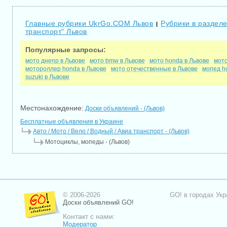
Главные рубрики UkrGo.COM Львов
Рубрики в разделе
|
транспорт" Львов
Популярные запросы:
мото днепр в Львове
мото bmw в Львове
мото honda в Львове
мото
мотороллер honda в Львове
мото отечественные в Львове
мопед h
suzuki в Львове
Местонахождение:
Доски объявлений - (Львов)
Бесплатные объявления в Украине
Авто / Мото / Вело / Водный / Авиа транспорт - (Львов)
Мотоциклы, мопеды - (Львов)
© 2006-2026
GO! в городах Укр
Доски объявлений GO!
Контакт с нами:
Модератор