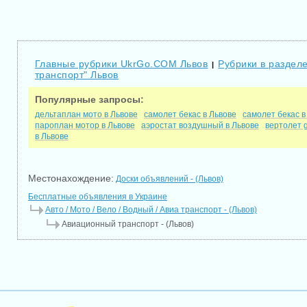
Главные рубрики UkrGo.COM Львов
Рубрики в разделе
|
транспорт" Львов
Популярные запросы:
дельтаплан мото в Львове
самолет бекас в Львове
самолет бекас в
пароплан мотор в Львове
аэростат воздушный в Львове
вертолет g
в Львове
Местонахождение:
Доски объявлений - (Львов)
Бесплатные объявления в Украине
Авто / Мото / Вело / Водный / Авиа транспорт - (Львов)
Авиационный транспорт - (Львов)