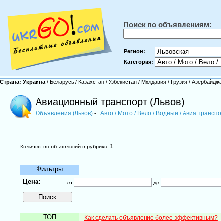
Поиск по объявлениям:
Регион:
Категория:
Страна:
Украина
/
Беларусь
/
Казахстан
/
Узбекистан
/
Молдавия
/
Грузия
/
Азербайдж
Авиационный транспорт (Львов)
Объявления (Львов)
Авто / Мото / Вело / Водный / Авиа трансп
-
1
Количество объявлений в рубрике:
Фильтры
Цена:
от
до
ТОП
Как сделать объявление более эффективным?