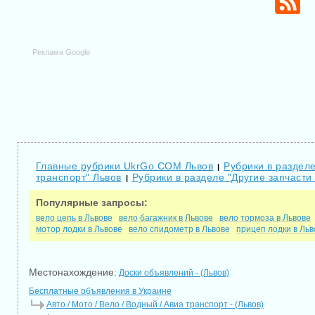
Реклама Google
Главные рубрики UkrGo.COM Львов
Рубрики в разделе
|
транспорт" Львов
Рубрики в разделе "Другие запчасти 
|
Популярные запросы:
вело цепь в Львове
вело багажник в Львове
вело тормоза в Львове
мотор лодки в Львове
вело спидометр в Львове
прицеп лодки в Льв
Местонахождение:
Доски объявлений - (Львов)
Бесплатные объявления в Украине
Авто / Мото / Вело / Водный / Авиа транспорт - (Львов)