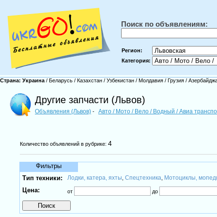
Поиск по объявлениям:
Регион:
Категория:
Страна:
Украина
/
Беларусь
/
Казахстан
/
Узбекистан
/
Молдавия
/
Грузия
/
Азербайдж
Другие запчасти (Львов)
Объявления (Львов)
Авто / Мото / Вело / Водный / Авиа трансп
-
4
Количество объявлений в рубрике:
Фильтры
Тип техники:
Лодки, катера, яхты
Спецтехника
Мотоциклы, мопе
,
,
Цена:
от
до