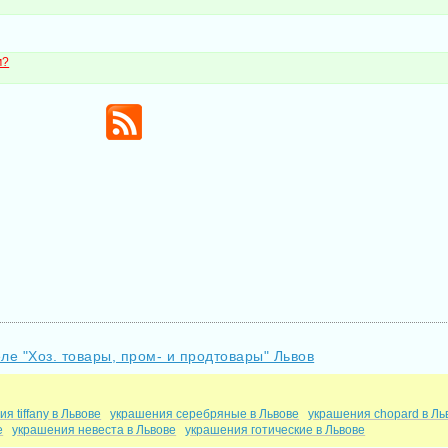
м?
ле "Хоз. товары, пром- и продтовары" Львов
я tiffany в Львове
украшения серебряные в Львове
украшения chopard в Ль
е
украшения невеста в Львове
украшения готические в Львове