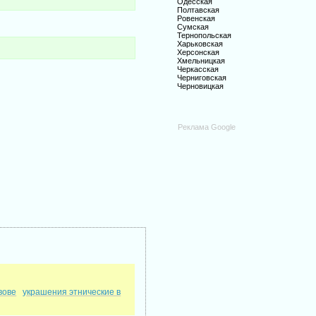
Одесская
Полтавская
Ровенская
Сумская
Тернопольская
Харьковская
Херсонская
Хмельницкая
Черкасская
Черниговская
Черновицкая
Реклама Google
вове
украшения этнические в