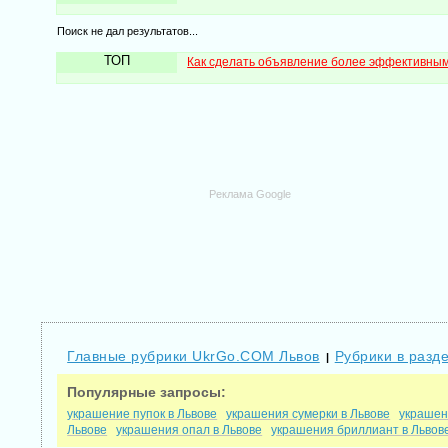
Поиск не дал результатов...
ТОП
Как сделать объявление более эффективны
Реклама Google
Главные рубрики UkrGo.COM Львов
Рубрики в разде
|
Популярные запросы:
украшение пупок в Львове
украшения сумерки в Львове
украшени
Львове
украшения опал в Львове
украшения бриллиант в Львов