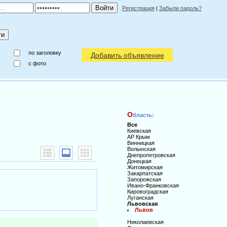
Регистрация
|
Забыли пароль?
по заголовку
Добавить объявление
c фото
О
бласть:
Все
Киевская
АР Крым
Винницкая
Волынская
Днепропетровская
Донецкая
Житомирская
Закарпатская
Запорожская
Ивано-Франковская
Кировоградская
Луганская
Львовская
Львов
Николаевская