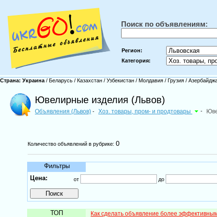
Поиск по объявлениям:
Регион:
Категория:
Страна:
Украина
/
Беларусь
/
Казахстан
/
Узбекистан
/
Молдавия
/
Грузия
/
Азербайдж
Ювелирные изделия (Львов)
Объявления (Львов)
Хоз. товары, пром- и продтовары
-
Юве
-
0
Количество объявлений в рубрике:
Фильтры
Цена:
от
до
ТОП
Как сделать объявление более эффективны