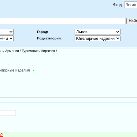
Вход:
Город:
Подкатегория:
ан
/
Армения
/
Туркмения
/
Киргизия
/
лирные изделия
м?