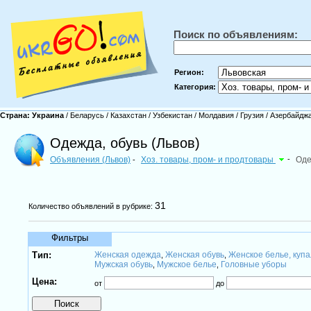
Поиск по объявлениям:
Регион:
Категория:
Страна:
Украина
/
Беларусь
/
Казахстан
/
Узбекистан
/
Молдавия
/
Грузия
/
Азербайдж
Одежда, обувь (Львов)
Объявления (Львов)
Хоз. товары, пром- и продтовары
-
Оде
-
31
Количество объявлений в рубрике:
Фильтры
Тип:
Женская одежда
Женская обувь
Женское белье, куп
,
,
Мужская обувь
Мужское белье
Головные уборы
,
,
Цена:
от
до