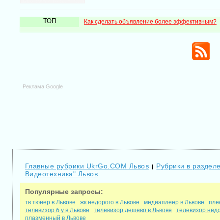
ТОП
Как сделать объявление более эффективным?
Реклама Google
Главные рубрики UkrGo.COM Львов
Рубрики в разделе
|
Видеотехника" Львов
Популярные запросы:
тв тюнер в Львове
жк недорого в Львове
медиаплеер в Львове
пле
телевизор б у в Львове
телевизор дешево в Львове
телевизор недо
плазменный в Львове