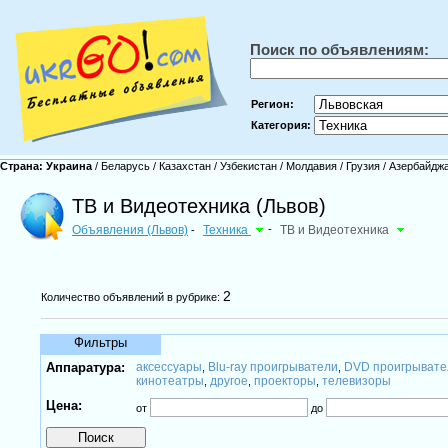
Поиск по объявлениям:
Регион:
Категория:
Страна:
Украина
/
Беларусь
/
Казахстан
/
Узбекистан
/
Молдавия
/
Грузия
/
Азербайдж
ТВ и Видеотехника (Львов)
Объявления (Львов)
Техника
-
ТВ и Видеотехника
-
2
Количество объявлений в рубрике:
Фильтры
Аппаратура:
аксессуары
Blu-ray проигрыватели
DVD проигрывате
,
,
кинотеатры
другое
проекторы
телевизоры
,
,
,
Цена:
от
до