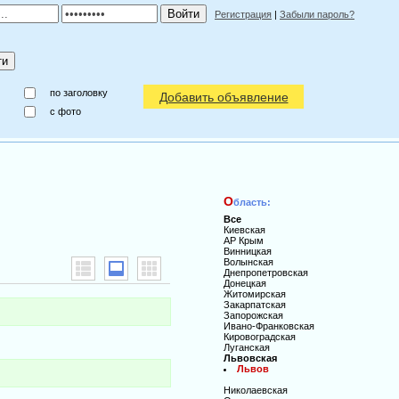
Регистрация
|
Забыли пароль?
по заголовку
Добавить объявление
c фото
О
бласть:
Все
Киевская
АР Крым
Винницкая
Волынская
Днепропетровская
Донецкая
Житомирская
Закарпатская
Запорожская
Ивано-Франковская
Кировоградская
Луганская
Львовская
Львов
Николаевская