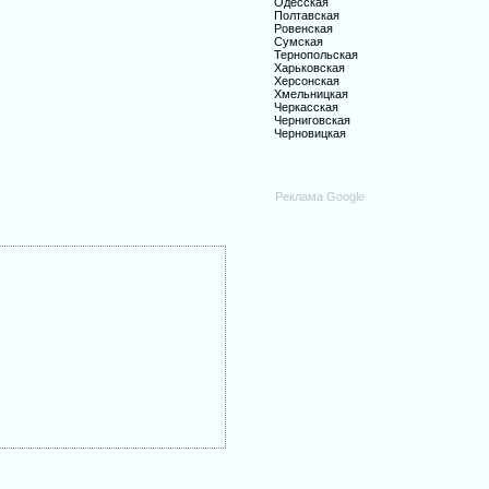
Одесская
Полтавская
Ровенская
Сумская
Тернопольская
Харьковская
Херсонская
Хмельницкая
Черкасская
Черниговская
Черновицкая
Реклама Google