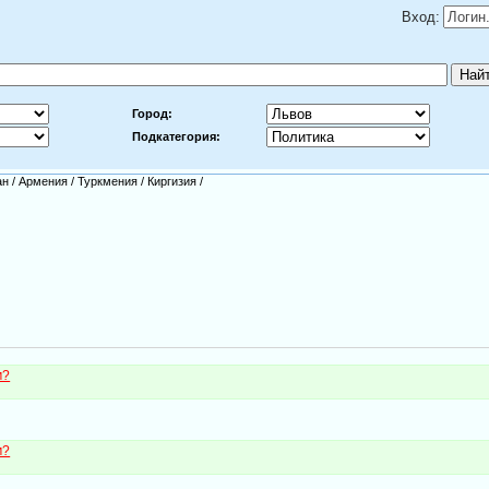
Вход:
Город:
Подкатегория:
ан
/
Армения
/
Туркмения
/
Киргизия
/
м?
м?