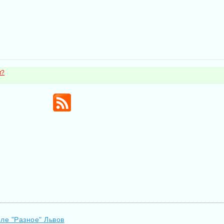
м?
еле "Разное" Львов