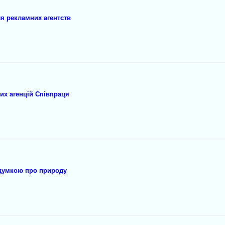
я peкламних агентств
их агенцій Співпpaця
 думкою про приpoдy