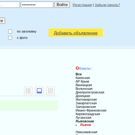
Регистрация
|
Забыли пароль?
по заголовку
Добавить объявление
c фото
О
бласть:
Все
Киевская
АР Крым
Винницкая
Волынская
Днепропетровская
Донецкая
Житомирская
Закарпатская
Запорожская
Ивано-Франковская
Кировоградская
Луганская
Львовская
Львов
Николаевская