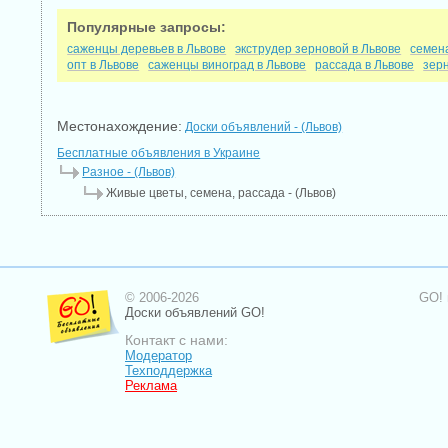
Популярные запросы:
саженцы деревьев в Львове
экструдер зерновой в Львове
семен
опт в Львове
саженцы виноград в Львове
рассада в Львове
зер
Местонахождение:
Доски объявлений - (Львов)
Бесплатные объявления в Украине
Разное - (Львов)
Живые цветы, семена, рассада - (Львов)
© 2006-2026
GO! 
Доски объявлений GO!
Контакт с нами:
Модератор
Техподдержка
Реклама