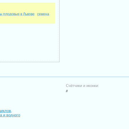
ы плодовые в Львове
семена
Счётчики и иконки:
//
циклов,
иа и водного