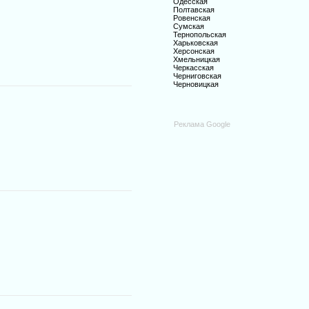
Одесская
Полтавская
Ровенская
Сумская
Тернопольская
Харьковская
Херсонская
Хмельницкая
Черкасская
Черниговская
Черновицкая
Реклама Google