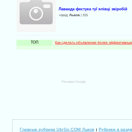
Лаванда фестука туї ялівці звіробій
город:
Львов
| 315
ТОП
Как сделать объявление более эффективны
Реклама Google
Главные рубрики UkrGo.COM Львов
Рубрики в разд
|