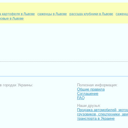
а картофеля в Львове
саженцы в Львове
рассада клубники в Львове
саженц
новые в Львове
в городах Украины:
Полезная информация:
Общие правила
Соглашение
FAQ
Наши друзья:
Продажа автомобилей, мото
грузовиков, спецтехники, ав
транспорта в Украине