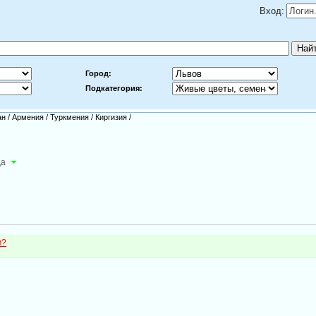
Вход:
Город:
Подкатегория:
ан
/
Армения
/
Туркмения
/
Киргизия
/
да
м?