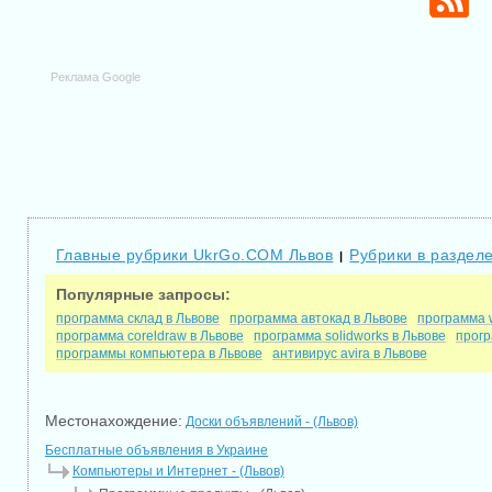
Реклама Google
Главные рубрики UkrGo.COM Львов
Рубрики в раздел
|
Популярные запросы:
программа склад в Львове
программа автокад в Львове
программа 
программа coreldraw в Львове
программа solidworks в Львове
прогр
программы компьютера в Львове
антивирус avira в Львове
Местонахождение:
Доски объявлений - (Львов)
Бесплатные объявления в Украине
Компьютеры и Интернет - (Львов)