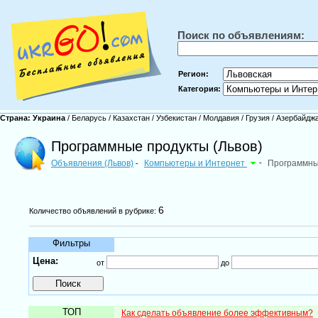
Поиск по объявлениям:
Регион:
Категория:
Страна:
Украина
/
Беларусь
/
Казахстан
/
Узбекистан
/
Молдавия
/
Грузия
/
Азербайдж
Программные продукты (Львов)
Объявления (Львов)
Компьютеры и Интернет
-
Программны
-
6
Количество объявлений в рубрике:
Фильтры
Цена:
от
до
ТОП
Как сделать объявление более эффективным?