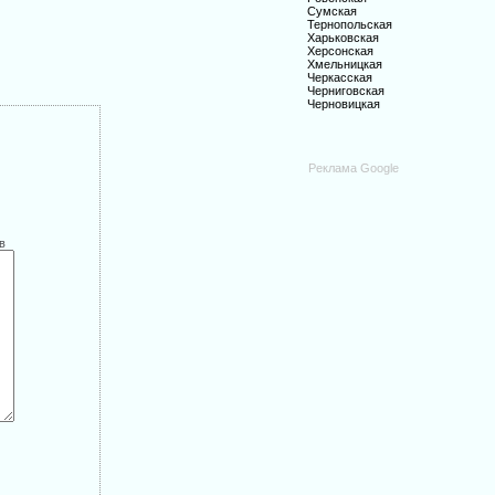
Сумская
Тернопольская
Харьковская
Херсонская
Хмельницкая
Черкасская
Черниговская
Черновицкая
Реклама Google
в