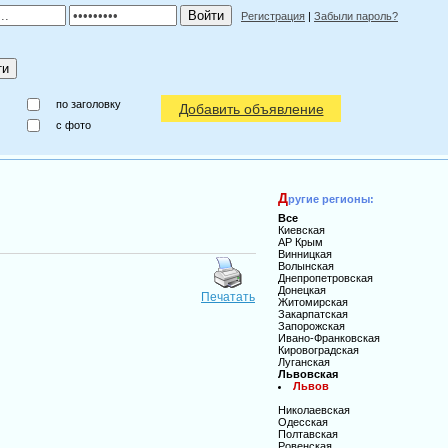
Регистрация
|
Забыли пароль?
по заголовку
Добавить объявление
c фото
Д
ругие регионы:
Все
Киевская
АР Крым
Винницкая
Волынская
Днепропетровская
Донецкая
Печатать
Житомирская
Закарпатская
Запорожская
Ивано-Франковская
Кировоградская
Луганская
Львовская
Львов
Николаевская
Одесская
Полтавская
Ровенская