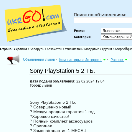
Поиск по объявлениям:
Регион:
Категория:
Страна:
Украина
/
Беларусь
/
Казахстан
/
Узбекистан
/
Молдавия
/
Грузия
/
Азербайдж
Объявления Львов
-
Компьютеры и Интернет
-
Разное
Sony PlayStation 5 2 ТБ.
Дата подачи объявления:
22.02.2024 19:04
Город:
Львов
Sony PlayStation 5 2 ТБ.
? Совершенно новый
? Международная гарантия 1 год.
?Хорошее качество!
? Полный комплект аксессуаров
? Оригинал
? Замена/гарантия 1 МЕСЯЦ