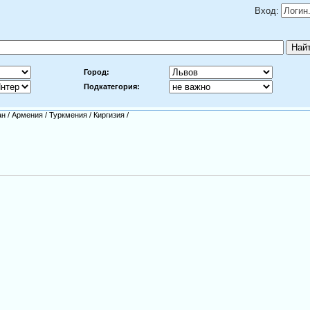
Вход:
Город:
Подкатегория:
ан
/
Армения
/
Туркмения
/
Киргизия
/