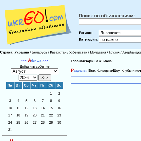
Поиск по объявлениям:
Регион:
Категория:
Страна:
Украина
/
Беларусь
/
Казахстан
/
Узбекистан
/
Молдавия
/
Грузия
/
Азербайдж
А
<<<
фиша
>>>
Главная/
Афиша
/
Львов/
...
Добавить событие
Р
азделы:
Все,
Концерты/Шоу,
Клубы и ноч
Пн
Вт
Ср
Чт
Пт
Сб
Вс
1
2
3
4
5
6
7
8
9
10
11
12
13
14
15
16
17
18
19
20
21
22
23
24
25
26
27
28
29
30
31