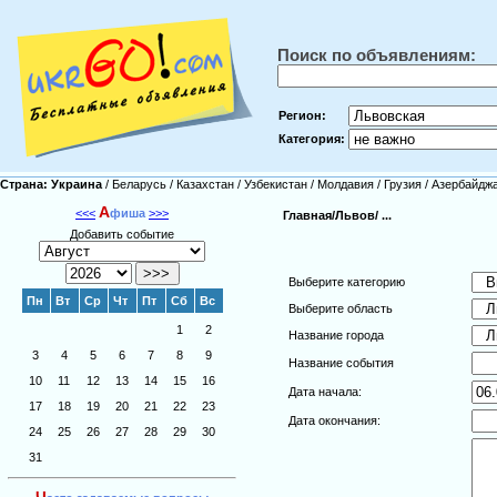
Поиск по объявлениям:
Регион:
Категория:
Страна:
Украина
/
Беларусь
/
Казахстан
/
Узбекистан
/
Молдавия
/
Грузия
/
Азербайдж
А
<<<
фиша
>>>
Главная/
Львов/
...
Добавить событие
Выберите категорию
Пн
Вт
Ср
Чт
Пт
Сб
Вс
Выберите область
1
2
Название города
3
4
5
6
7
8
9
Название события
10
11
12
13
14
15
16
Дата начала:
17
18
19
20
21
22
23
Дата окончания:
24
25
26
27
28
29
30
31